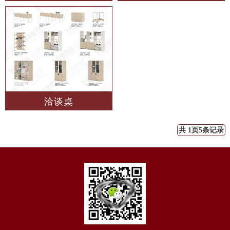
洽谈桌
共 1页5条记录